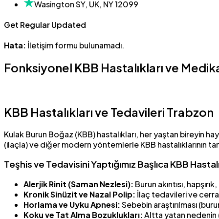
Wasington SY, UK, NY 12099
Get Regular Updated
Hata:
İletişim formu bulunamadı.
Fonksiyonel KBB Hastalıkları ve Medika
KBB Hastalıkları ve Tedavileri Trabzon
Kulak Burun Boğaz (KBB) hastalıkları, her yaştan bireyin h
(ilaçla) ve diğer modern yöntemlerle KBB hastalıklarının tan
Teşhis ve Tedavisini Yaptığımız Başlıca KBB Hastalı
Alerjik Rinit (Saman Nezlesi):
Burun akıntısı, hapşırık, 
Kronik Sinüzit ve Nazal Polip:
İlaç tedavileri ve cerra
Horlama ve Uyku Apnesi:
Sebebin araştırılması (bur
Koku ve Tat Alma Bozuklukları:
Altta yatan nedenin (s