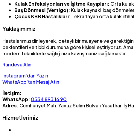
Kulak Enfeksiyonları ve İşitme Kayıpları:
Orta kulak 
Baş Dönmesi (Vertigo):
Kulak kaynaklı baş dönmeleri
Çocuk KBB Hastalıkları:
Tekrarlayan orta kulak iltihab
Yaklaşımımız
Hastalarımızı dinleyerek, detaylı bir muayene ve gerektiği
beklentileri ve tıbbi durumuna göre kişiselleştiriyoruz. Am
modern tekniklerle sağlığınıza kavuşmanızı sağlamaktır.
Randevu Alın
Instagram’dan Yazın
WhatsApp’tan Mesaj Atın
İletişim:
WhatsApp:
0534 893 16 90
Adres:
Cumhuriyet Mah. Yavuz Selim Bulvarı Yusufhan İş Ha
Hizmetlerimiz