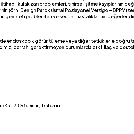
iltihabı, kulak zarı problemleri, sinirsel işitme kayıplarının d
nin (örn. Benign Paroksismal Pozisyonel Vertigo – BPPV) teş
ı, geniz eti problemleri ve ses teli hastalıklarının değerlendir
nde endoskopik görüntüleme veya diğer tetkiklerle doğru tan
acımız, cerrahi gerektirmeyen durumlarda etkili ilaç ve deste
nı Kat:3 Ortahisar, Trabzon