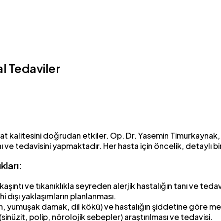
l Tedaviler
ayat kalitesini doğrudan etkiler. Op. Dr. Yasemin Timurkayn
ı ve tedavisini yapmaktadır. Her hasta için öncelik, detaylı 
kları:
kaşıntı ve tıkanıklıkla seyreden alerjik hastalığın tanı ve tedavis
hi dışı yaklaşımların planlanması.
un, yumuşak damak, dil kökü) ve hastalığın şiddetine göre me
inüzit, polip, nörolojik sebepler) araştırılması ve tedavisi.