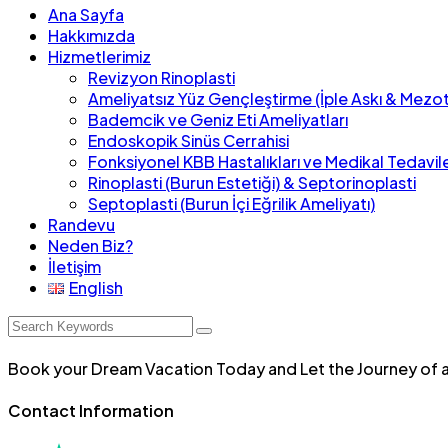
Ana Sayfa
Hakkımızda
Hizmetlerimiz
Revizyon Rinoplasti
Ameliyatsız Yüz Gençleştirme (İple Askı & Mezot
Bademcik ve Geniz Eti Ameliyatları
Endoskopik Sinüs Cerrahisi
Fonksiyonel KBB Hastalıkları ve Medikal Tedavil
Rinoplasti (Burun Estetiği) & Septorinoplasti
Septoplasti (Burun İçi Eğrilik Ameliyatı)
Randevu
Neden Biz?
İletişim
English
Book your Dream Vacation Today and Let the Journey of 
Contact Information