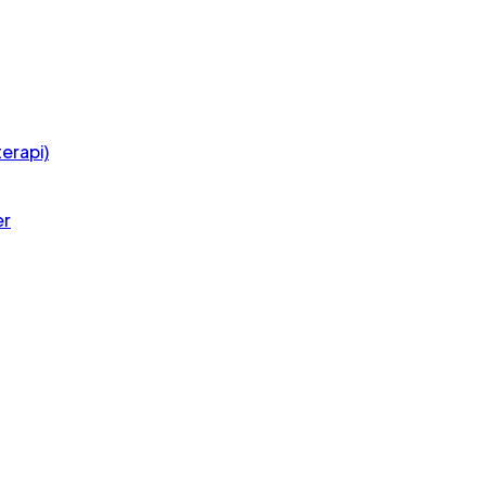
erapi)
er