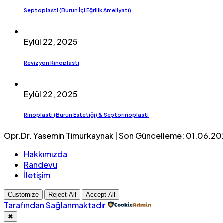
Septoplasti (Burun İçi Eğrilik Ameliyatı)
Eylül 22, 2025
Revizyon Rinoplasti
Eylül 22, 2025
Rinoplasti (Burun Estetiği) & Septorinoplasti
Opr.Dr. Yasemin Timurkaynak | Son Güncelleme: 01.06.2
Hakkımızda
Randevu
İletişim
Customize
Reject All
Accept All
Tarafından Sağlanmaktadır
✖