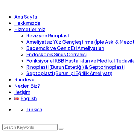
Ana Sayfa
Hakkımızda
Hizmetlerimiz
Revizyon Rinoplasti
Ameliyatsız Yüz Gençleştirme (İple Askı & Mezot
Bademcik ve Geniz Eti Ameliyatları
Endoskopik Sinüs Cerrahisi
Fonksiyonel KBB Hastalıkları ve Medikal Tedavil
Rinoplasti (Burun Estetiği) & Septorinoplasti
Septoplasti (Burun İçi Eğrilik Ameliyatı)
Randevu
Neden Biz?
İletişim
English
Turkish