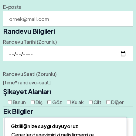
E-posta
Randevu Bilgileri
Randevu Tarihi (Zorunlu)
Randevu Saati (Zorunlu)
[time* randevu-saat]
Şikayet Alanları
Burun
Diş
Göz
Kulak
Cilt
Diğer
Ek Bilgiler
Gizliliğinize saygı duyuyoruz
Çerezler deneyiminizi geliştirmemize,