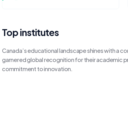
Top institutes
Canada’s educational landscape shines with a cons
garnered global recognition for their academic p
commitment to innovation.