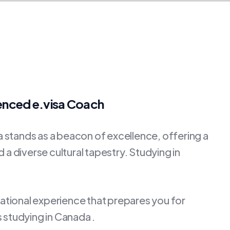
ienced e.visa Coach
stands as a beacon of excellence, offering a
a diverse cultural tapestry. Studying in
cational experience that prepares you for
 studying in Canada .