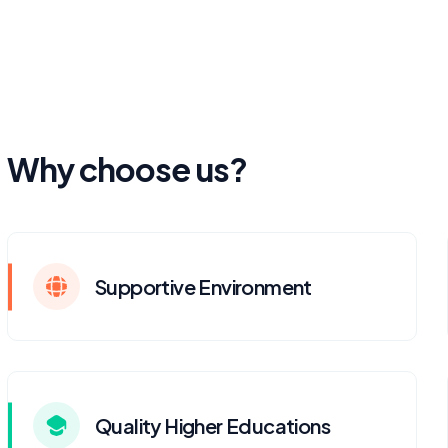
Why choose us?
Supportive Environment
Quality Higher Educations