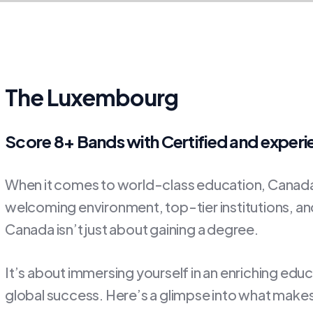
The Luxembourg
Score 8+ Bands with Certified and exper
When it comes to world-class education, Canada 
welcoming environment, top-tier institutions, and 
Canada isn’t just about gaining a degree.
It’s about immersing yourself in an enriching edu
global success. Here’s a glimpse into what makes