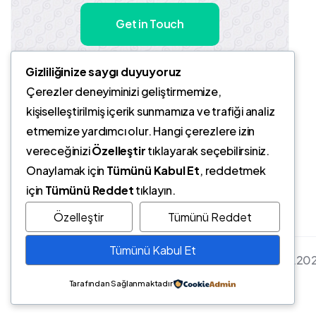
Get in Touch
Gizliliğinize saygı duyuyoruz
Çerezler deneyiminizi geliştirmemize,
kişiselleştirilmiş içerik sunmamıza ve trafiği analiz
etmemize yardımcı olur. Hangi çerezlere izin
vereceğinizi
Özelleştir
tıklayarak seçebilirsiniz.
Onaylamak için
Tümünü Kabul Et
, reddetmek
için
Tümünü Reddet
tıklayın.
Özelleştir
Tümünü Reddet
Tümünü Kabul Et
Opr.Dr. Yasemin Timurkaynak | Son Güncelleme: 01.06.20
Tarafından Sağlanmaktadır